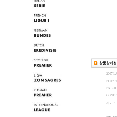
2007 
PLAYER
PATCH 
CONDIT
사이즈 : 