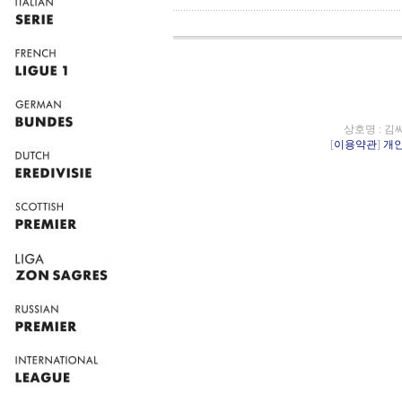
상호명 : 김
[
이용약관
]
개