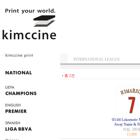
INTERNATIONAL LEAGUE
총 2건
03-04 Lokomotiv
Away Name & N
적립:
200
15,000