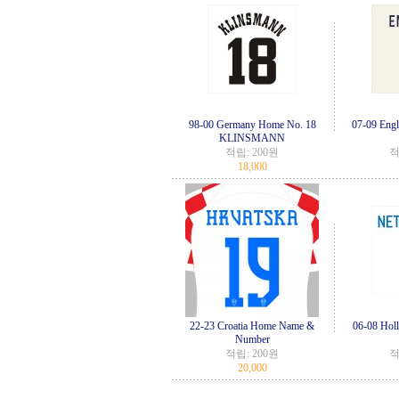
98-00 Germany Home No. 18
07-09 Eng
KLINSMANN
적립:
200원
적
18,000
22-23 Croatia Home Name &
06-08 Hol
Number
적립:
200원
적
20,000