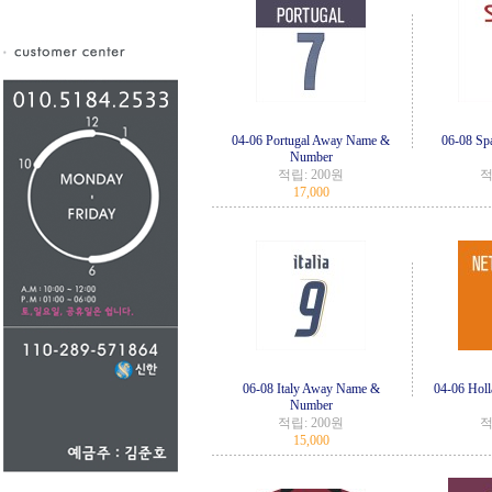
04-06 Portugal Away Name &
06-08 Sp
Number
적립:
200원
적
17,000
06-08 Italy Away Name &
04-06 Hol
Number
적립:
200원
적
15,000