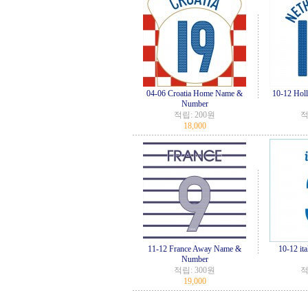
04-06 Croatia Home Name &
10-12 Hol
Number
적립:
200원
적
18,000
11-12 France Away Name &
10-12 i
Number
적립:
300원
적
19,000