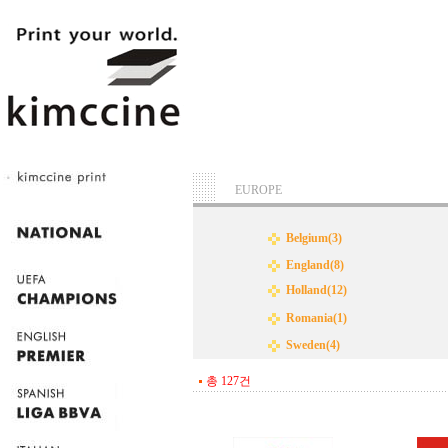
EUROPE
Belgium(3)
England(8)
Holland(12)
Romania(1)
Sweden(4)
총 127건