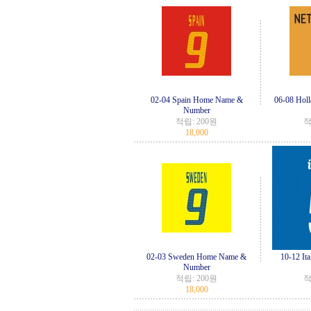
02-04 Spain Home Name &
06-08 Hol
Number
적립:
200원
적
18,000
02-03 Sweden Home Name &
10-12 It
Number
적립:
200원
적
18,000