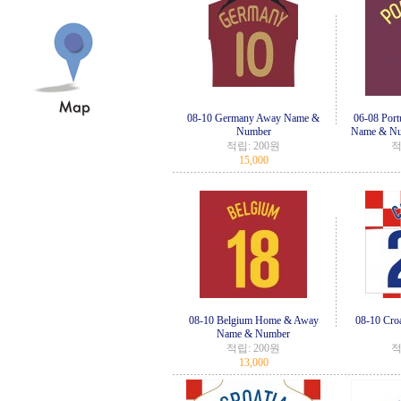
08-10 Germany Away Name &
06-08 Por
Number
Name & Num
적립:
200원
적
15,000
08-10 Belgium Home & Away
08-10 Cro
Name & Number
적립:
200원
적
13,000