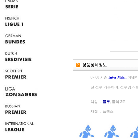
07-08 시즌
Inter Milan
어웨이 
전 선수 가능하며, 선수명과
색상 :
블루
,
블랙
2도
재질 : 플렉스