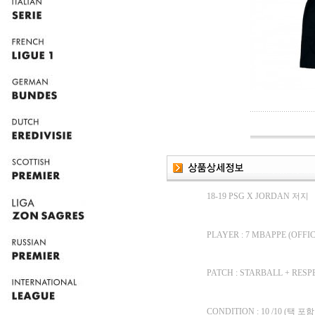
18-19 PSG X JORDAN 저지
PLAYER : 7 MBAPPE (OFFI
PATCH : STARBALL + RESP
CONDITION : 10 /10 (택 